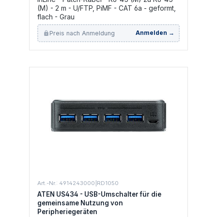
(M) - 2 m - U/FTP, PiMF - CAT 6a - geformt,
flach - Grau
Preis nach Anmeldung
Anmelden →
Art.-Nr.: 4914243000|RD1050
ATEN US434 - USB-Umschalter für die
gemeinsame Nutzung von
Peripheriegeräten