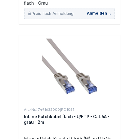
flach - Grau
Preis nach Anmeldung
Anmelden →
Art.-Nr.: 7491632000|RD1051
InLine Patchkabel flach - U/FTP - Cat.6A -
grau - 2m
InLine - Patch-Kabel - RJ-45 (M) zu RJ-45