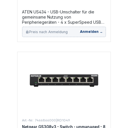
ATEN US434 - USB-Umschalter für die
gemeinsame Nutzung von
Peripheriegeräten - 4 x SuperSpeed USB
3.0 - Desktop
Preis nach Anmeldung
Anmelden →
Art.-Nr.: 7466866000|RD1049
Netgear GS308v3 - Switch - unmanaged - 8