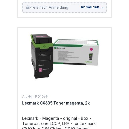
CX635adwe
Preis nach Anmeldung
Anmelden →
Art.-Nr.: RD1069
Lexmark CX635 Toner magenta, 2k
Lexmark - Magenta - original - Box -
Tonerpatrone LCCP, LRP - für Lexmark
CS531dw, CS632dwe, CX532adwe,