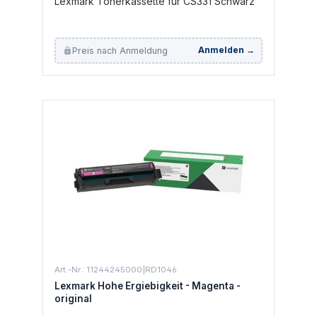
Lexmark Tonerkassette für CS331 Schwarz
Preis nach Anmeldung
Anmelden →
Art.-Nr.: 11244245000|RD1046
Lexmark Hohe Ergiebigkeit - Magenta -
original