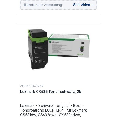
CX635adwe
Preis nach Anmeldung
Anmelden →
Art.-Nr.: RD1070
Lexmark CX635 Toner schwarz, 2k
Lexmark - Schwarz - original - Box -
Tonerpatrone LCCP, LRP - für Lexmark
CS531dw, CS632dwe, CX532adwe,