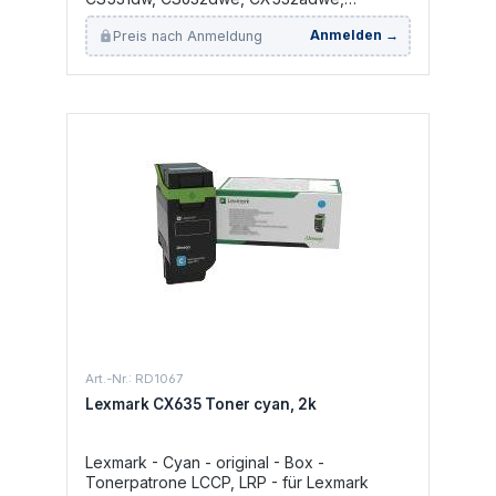
CX635adwe, MS632dwe, T632, T632n
Preis nach Anmeldung
Anmelden →
Art.-Nr.: RD1067
Lexmark CX635 Toner cyan, 2k
Lexmark - Cyan - original - Box -
Tonerpatrone LCCP, LRP - für Lexmark