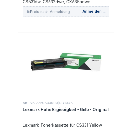
CS531dw, CS632dwe, CX635adwe
Preis nach Anmeldung
Anmelden →
Art.-Nr.: 7720833000|RD1048
Lexmark Hohe Ergiebigkeit - Gelb - Original
Lexmark Tonerkassette für CS331 Yellow