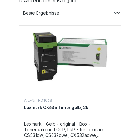
19 Artikel in dieser Kategorie
Art.-Nr.: RD1068
Lexmark CX635 Toner gelb, 2k
Lexmark - Gelb - original - Box -
Tonerpatrone LCCP, LRP - für Lexmark
CS531dw, CS632dwe, CX532adwe,