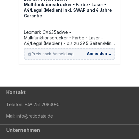
Multifunktionsdrucker - Farbe - Laser -
A4/Legal (Medien) inkl. SWAP und 4 Jahre
Garantie
Lexmark CX635adwe -
Multifunktionsdrucker - Farbe - Laser -
A4/Legal (Medien) - bis zu 39.5 Seiten/Min.
(Kopieren) - bis zu 40 Seiten/Min. (Drucken)
Preis nach Anmeldung
Anmelden →
- 250 Blatt - 33.6 Kbps - Gigabit LAN, Wi-
Fi(ac), USB 2.0-Host, USB 2.0
Kontakt
Telefon:
+49 251 20830-0
Mail:
info@ratiodata.de
Unternehmen